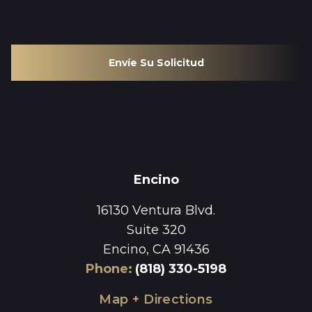
Envíe Su Solicitud
Encino
16130 Ventura Blvd.
Suite 320
Encino, CA 91436
Phone
:
(818) 330-5198
Map + Directions