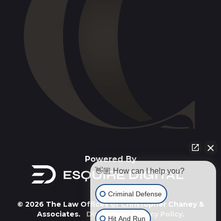
Powered By
👋🏼 How can I help you?
Criminal Defense
© 2026 The Law Offices of Christopher Chaney &
Associates.
Disclaimer
.
Privacy Policy
.
Hit And Run