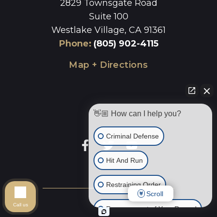
2829 Townsgate Road
Suite 100
Westlake Village, CA 91361
Phone
:
(805) 902-4115
Map + Directions
👋🏼 How can I help you?
Criminal Defense
Hit And Run
Restraining Order
Scroll
Call us
Expungement of Your Record