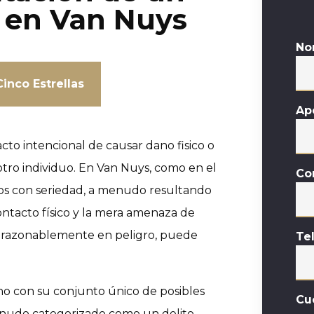
 en Van Nuys
No
inco Estrellas
Ap
acto intencional de causar dano fisico o
tro individuo. En Van Nuys, como en el
Co
tados con seriedad, a menudo resultando
contacto físico y la mera amenaza de
te razonablemente en peligro, puede
Te
uno con su conjunto único de posibles
Cu
enudo categorizado como un delito