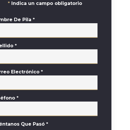
Indica un campo obligatorio
mbre De Pila
*
ellido
*
rreo Electrónico
*
léfono
*
éntanos Que Pasó
*