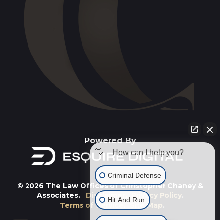
Powered By
👋🏼 How can I help you?
Criminal Defense
© 2026 The Law Offices of Christopher Chaney &
Associates.
Disclaimer
.
Privacy Policy
.
Hit And Run
Terms of Service
.
Site Map
.