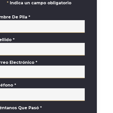
Indica un campo obligatorio
mbre De Pila
*
ellido
*
rreo Electrónico
*
léfono
*
éntanos Que Pasó
*