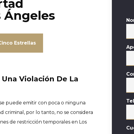
rtad
s Ángeles
No
inco Estrellas
Ap
Co
 Una Violación De La
Te
e se puede emitir con poca o ninguna
d criminal, por lo tanto, no se considera
denes de restricción temporales en Los
Cu