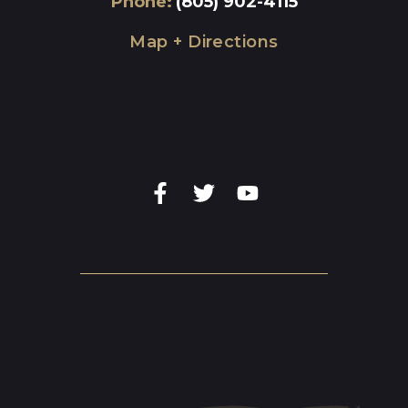
Phone
:
(805) 902-4115
Map + Directions