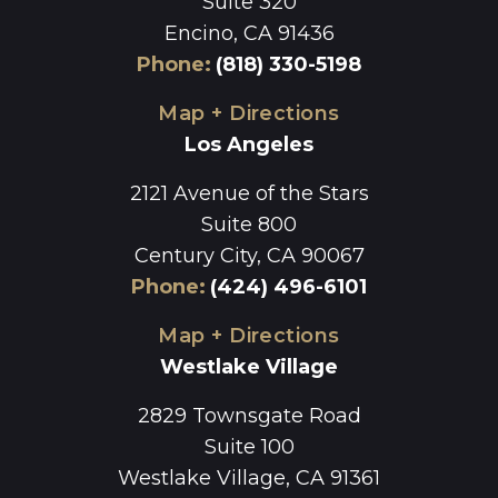
Suite 320
Encino, CA 91436
Phone
:
(818) 330-5198
Map + Directions
Los Angeles
2121 Avenue of the Stars
Suite 800
Century City, CA 90067
Phone
:
(424) 496-6101
Map + Directions
Westlake Village
2829 Townsgate Road
Suite 100
Westlake Village, CA 91361