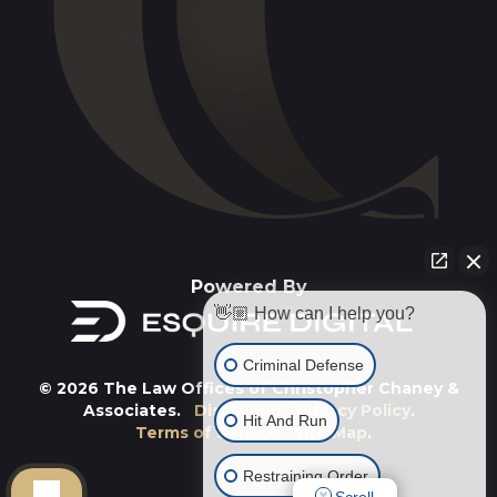
Powered By
👋🏼 How can I help you?
Criminal Defense
© 2026 The Law Offices of Christopher Chaney &
Associates.
Disclaimer
.
Privacy Policy
.
Hit And Run
Terms of Service
.
Site Map
.
Restraining Order
Scroll