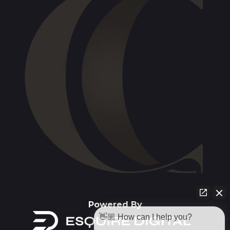
Powered By
👋🏼 How can I help you?