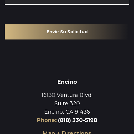
Envíe Su Solicitud
Encino
16130 Ventura Blvd.
Suite 320
Encino, CA 91436
Phone
:
(818) 330-5198
Map + Directions