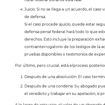
Juicio
: Si no se llega a un acuerdo, el caso v
de defensa.
Si el caso procede a
juicio
, puede estar seg
defensa penal federal hará todo lo que est
derechos. Esto incluye la preparación exhaust
contrainterrogatorio de los testigos de la a
pruebas disponibles o testimonios de expe
Por último, pero crucial, está el
proceso posterior 
Después de una absolución
: El caso termin
Después de una condena
: Su abogado pu
el veredicto y trabajar en su apelación, si p
A lo largo de este viaje, el valor de un abogado