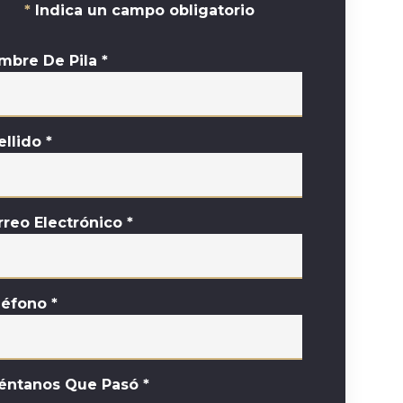
Indica un campo obligatorio
mbre De Pila
*
ellido
*
rreo Electrónico
*
léfono
*
éntanos Que Pasó
*