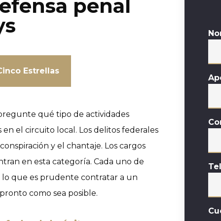
defensa penal
ys
No
inco Estrellas
Ap
pregunte qué tipo de actividades
Co
n el circuito local. Los delitos federales
conspiración y el chantaje. Los cargos
ntran en esta categoría. Cada uno de
Te
r lo que es prudente contratar a un
 pronto como sea posible.
Cu