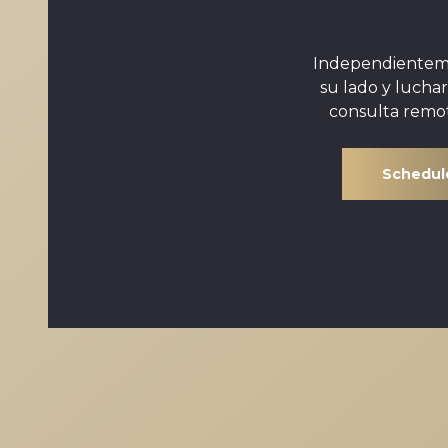
Independientemen
su lado y lucha
consulta remot
Schedule