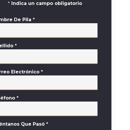
Indica un campo obligatorio
mbre De Pila
*
ellido
*
rreo Electrónico
*
léfono
*
éntanos Que Pasó
*